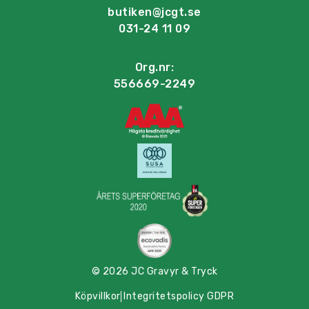
butiken@jcgt.se
031-24 11 09
Org.nr:
556669-2249
© 2026 JC Gravyr & Tryck
Köpvillkor
Integritetspolicy GDPR