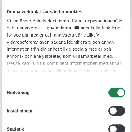
vårt digitala skyltverktyg.
Denna webbplats använder cookies
Vi använder enhetsidentifierare för att anpassa innehållet
Kontakta oss
och annonserna till användarna, tillhandahålla funktioner
för sociala medier och analysera vår trafik. Vi
vidarebefordrar även sådana identifierare och annan
information från din enhet till de sociala medier och
annons- och analysföretag som vi samarbetar med.
Dessa kan i sin tur kombinera informationen med annan
Relaterade produkter
information som du har tillhandahållit eller som de har
samlat in när du har använt deras tjänster.
Samtyckesval
Nödvändig
Inställningar
Statistik