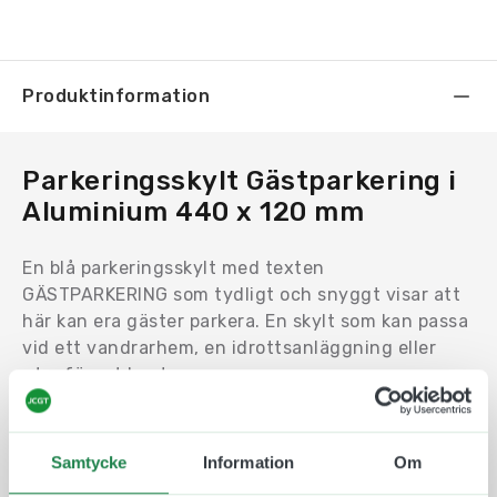
Produktinformation
Parkeringsskylt Gästparkering i
Aluminium 440 x 120 mm
En blå parkeringsskylt med texten
GÄSTPARKERING som tydligt och snyggt visar att
här kan era gäster parkera. En skylt som kan passa
vid ett vandrarhem, en idrottsanläggning eller
utanför ert kontor.
Beställ skylten som den är eller utforma skylten
exakt så som ni vill ha den. Om ni vill byta färg,
Samtycke
Information
Om
storlek, text eller symbol så kan ni enkelt göra det i