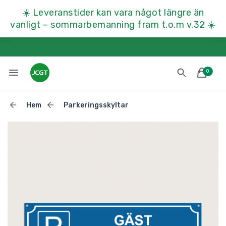
☀️
Leveranstider kan vara något längre än
vanligt – sommarbemanning fram t.o.m v.32
☀️
0
Hem
Parkeringsskyltar
Lades till i varukorgen
Till kassan