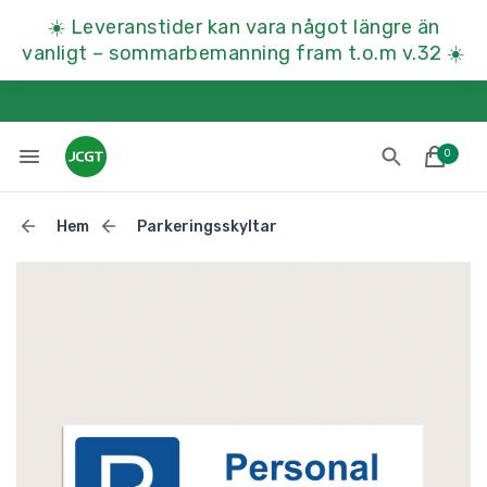
☀️
Leveranstider kan vara något längre än
vanligt – sommarbemanning fram t.o.m v.32
☀️
0
Hem
Parkeringsskyltar
Lades till i varukorgen
Till kassan