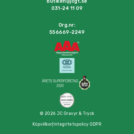
butiken@jcgt.se
031-24 11 09
Org.nr:
556669-2249
© 2026 JC Gravyr & Tryck
Köpvillkor
Integritetspolicy GDPR