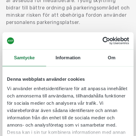
är avsedda för medarbetare. Tydlig skyltning
bidrar till bättre ordning på parkeringsområdet och
minskar risken för att obehöriga fordon använder
personalens parkeringsplatser.
Tack vare det kompakta formatet är skylten
särskilt lämplig för montering på staket, plank,
väggar, carportar och andra mindre ytor där en
tydlig men diskret markering önskas.
Samtycke
Information
Om
Skylten tillverkas i 1,5 mm aluminium, ett lätt,
slitstarkt och korrosionsbeständigt material som
Denna webbplats använder cookies
lämpar sig för både inom- och utomhusbruk.
Vi använder enhetsidentifierare för att anpassa innehållet
Materialet ger lång livslängd och bibehåller sitt
och annonserna till användarna, tillhandahålla funktioner
professionella utseende även när det utsätts för
för sociala medier och analysera vår trafik. Vi
väder och vind.
vidarebefordrar även sådana identifierare och annan
Välj mellan flera monteringsalternativ
information från din enhet till de sociala medier och
annons- och analysföretag som vi samarbetar med.
Montering med skruvhål.
Dessa kan i sin tur kombinera informationen med annan