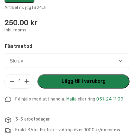
Artikel nr.
jcgt324.3
250.00
kr
Inkl. moms
Fästmetod
Skruv
P
Lägg till i varukorg
skylt
Personalparkering
Få hjälp med att handla.
Maila
eller ring
031-24 11 09
225
x
80
3-5 arbetsdagar
mm
Frakt 36 kr. Fri frakt vid köp över 1000 kr/ex.moms
mängd