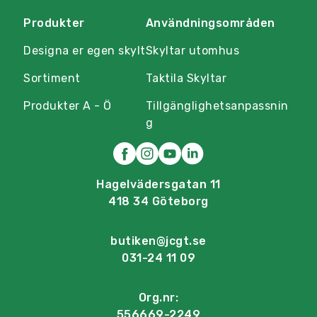
Produkter
Användningsområden
Designa er egen skylt
Skyltar utomhus
Sortiment
Taktila Skyltar
Produkter A - Ö
Tillgänglighetsanpassnin
g
Hagelvädersgatan 11
418 34 Göteborg
butiken@jcgt.se
031-24 11 09
Org.nr:
556669-2249