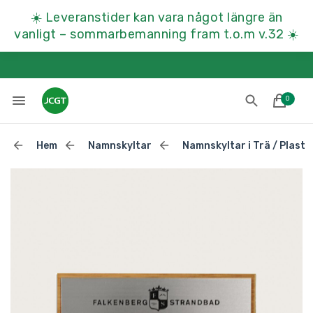
☀️
Leveranstider kan vara något längre än
vanligt – sommarbemanning fram t.o.m v.32
☀️
0
Hem
Namnskyltar
Namnskyltar i Trä / Plast
Lades till i varukorgen
Till kassan