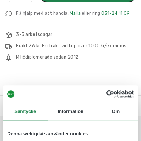
Rektangel
i
Få hjälp med att handla.
Maila
eller ring
031-24 11 09
Trä
/
Plast
3-5 arbetsdagar
82
Frakt 36 kr. Fri frakt vid köp över 1000 kr/ex.moms
x
32
Miljödiplomerade sedan 2012
mm
mängd
Produktbeskrivning
Samtycke
Information
Om
Namnskylt Rektangel i Trä /
Denna webbplats använder cookies
Plast 82 x 32 mm