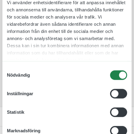
Vi använder enhetsidentifierare för att anpassa innehållet
och annonserna till användarna, tillhandahålla funktioner
En snygg och unik namnskylt som bestående av
för sociala medier och analysera vår trafik. Vi
en bottenplatta i körsbärslaminat med en UV-
vidarebefordrar även sådana identifierare och annan
beständig plast ovanpå. En trevlig kombination av
information från din enhet till de sociala medier och
material som skapar en namnskylt som står ut från
annons- och analysföretag som vi samarbetar med.
de flesta. Välj mellan ett flertal färger på
Dessa kan i sin tur kombinera informationen med annan
plastbrickan, skriv in er text och välj typsnitt och
information som du har tillhandahållit eller som de har
fästmetod.
samlat in när du har använt deras tjänster.
Vill ni ha med er logga likt bilden så kan ni bifoga
Samtyckesval
den här, och så lägger vi in den så det ser snyggt
Nödvändig
ut. För att få bästa resultat behöver loggan vara
vektoriserad, som en svg, pdf eller eps.
Inställningar
Statistik
Specifikation
Marknadsföring