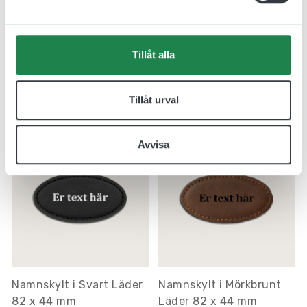
Kontakta oss
Tillåt alla
Relaterade produkter
Tillåt urval
Avvisa
Namnskylt i Svart Läder
Namnskylt i Mörkbrunt
82 x 44 mm
Läder 82 x 44 mm