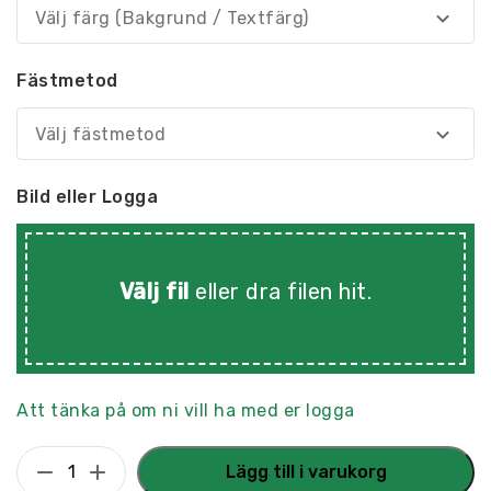
Välj färg (Bakgrund / Textfärg)
Fästmetod
Välj fästmetod
Bild eller Logga
Välj fil
eller dra filen hit
.
Att tänka på om ni vill ha med er logga
Namnskylt
Lägg till i varukorg