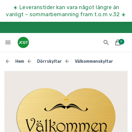
☀️
Leveranstider kan vara något längre än
vanligt – sommarbemanning fram t.o.m v.32
☀️
0
Hem
Dörrskyltar
Välkommenskyltar
Lades till i varukorgen
Till kassan