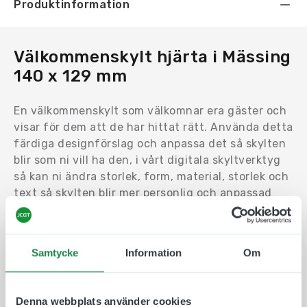
Produktinformation
Välkommenskylt hjärta i Mässing
140 x 129 mm
En välkommenskylt som välkomnar era gäster och
visar för dem att de har hittat rätt. Använda detta
färdiga designförslag och anpassa det så skylten
blir som ni vill ha den, i vårt digitala skyltverktyg
så kan ni ändra storlek, form, material, storlek och
text så skylten blir mer personlig och anpassad
efter er smak.
Välkommenskylt hjärta i Mässing 140 x 129 mm
som välkomnar era gäster med formen av ett
Samtycke
Information
Om
hjärta. Enkel montering och lång hållbarhet.
Passar bra för utomhusbruk.
Denna webbplats använder cookies