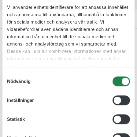
Vi använder enhetsidentifierare för att anpassa innehållet
och annonserna till användarna, tillhandahålla funktioner
Kontakta oss
för sociala medier och analysera vår trafik. Vi
vidarebefordrar även sådana identifierare och annan
information från din enhet till de sociala medier och
annons- och analysföretag som vi samarbetar med.
Dessa kan i sin tur kombinera informationen med annan
Relaterade produkter
information som du har tillhandahållit eller som de har
samlat in när du har använt deras tjänster.
Samtyckesval
Nödvändig
Inställningar
Statistik