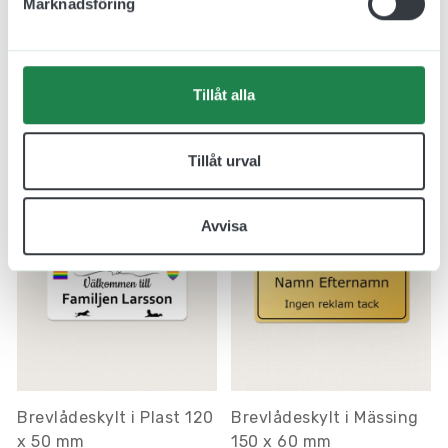
Marknadsföring
Brevlådeskylt i Mässing
Brevlådeskylt i
150 x 80
Aluminium nummer 100
x 53 mm
595.00 kr
Tillåt alla
270.00 kr
Inkl. moms
Inkl. moms
Designa skylt
Designa skylt
Tillåt urval
Avvisa
Brevlådeskylt i Plast 120
Brevlådeskylt i Mässing
x 50 mm
150 x 60 mm