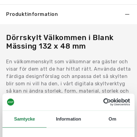
Produktinformation
Dörrskylt Välkommen i Blank
Mässing 132 x 48 mm
En välkommenskylt som välkomnar era gäster och
visar för dem att de har hittat rätt. Använda detta
färdiga designförslag och anpassa det så skylten
blir som ni vill ha den, i vårt digitala skyltverktyg
så kan ni ändra storlek, form, material, storlek och
text så skylten blir mer personlig och anpassad
efter er smak.
Dörrskylt Välkommen i Blank Mässing 132 x 48 mm
Samtycke
Information
Om
som välkomnar era gäster på ett elegant och
snyggt sätt. Enkel montering och lång hållbarhet.