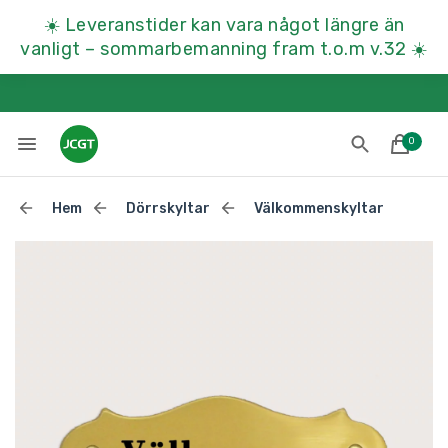
☀️
Leveranstider kan vara något längre än
vanligt – sommarbemanning fram t.o.m v.32
☀️
0
Hem
Dörrskyltar
Välkommenskyltar
Lades till i varukorgen
Till kassan