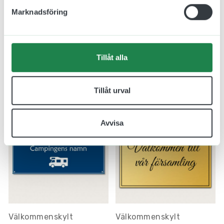
Marknadsföring
Välkommen till skylt i
Brevlådeskylt i Plast 120
Aluminium 600x400mm
x 50 mm
Tillåt alla
1129.00 kr
80.00 kr
Inkl. moms
Inkl. moms
Designa skylt
Designa skylt
Tillåt urval
Avvisa
Välkommenskylt
Välkommenskylt