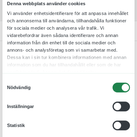
Passar bra för utomhusbruk.
Denna webbplats använder cookies
Vi använder enhetsidentifierare för att anpassa innehållet
och annonserna till användarna, tillhandahålla funktioner
för sociala medier och analysera vår trafik. Vi
Kontakta oss
vidarebefordrar även sådana identifierare och annan
information från din enhet till de sociala medier och
annons- och analysföretag som vi samarbetar med.
Dessa kan i sin tur kombinera informationen med annan
information som du har tillhandahållit eller som de har
Relaterade produkter
samlat in när du har använt deras tjänster.
Samtyckesval
Nödvändig
Inställningar
Statistik