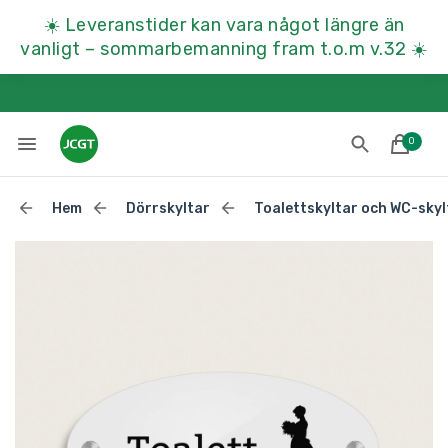
☀️
Leveranstider kan vara något längre än
vanligt – sommarbemanning fram t.o.m v.32
☀️
0
Hem
Dörrskyltar
Toalettskyltar och WC-skyl
Lades till i varukorgen
Till kassan