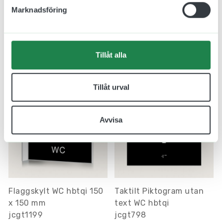
HBTQI skylt i plast 100 x
Urinoar skylt i plast 150
Marknadsföring
100 mm
x 65 mm
124.00 kr
119.00 kr
Inkl. moms
Inkl. moms
Tillåt alla
Designa skylt
Designa skylt
Tillåt urval
Avvisa
Flaggskylt WC hbtqi 150
Taktilt Piktogram utan
x 150 mm
text WC hbtqi
jcgt1199
jcgt798