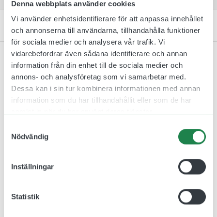
Denna webbplats använder cookies
Vi använder enhetsidentifierare för att anpassa innehållet
Kontakta oss
och annonserna till användarna, tillhandahålla funktioner
för sociala medier och analysera vår trafik. Vi
vidarebefordrar även sådana identifierare och annan
information från din enhet till de sociala medier och
annons- och analysföretag som vi samarbetar med.
Relaterade produkter
Dessa kan i sin tur kombinera informationen med annan
information som du har tillhandahållit eller som de har
samlat in när du har använt deras tjänster.
Samtyckesval
Nödvändig
Inställningar
Statistik