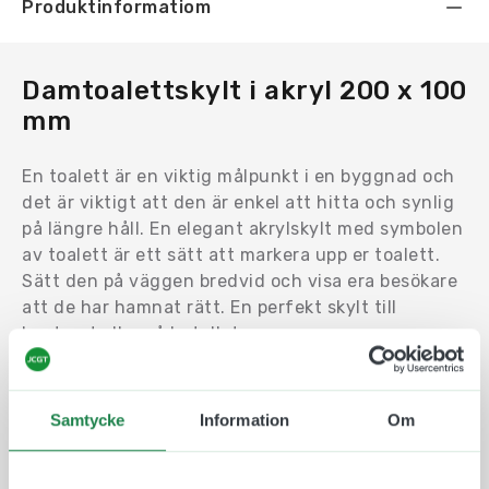
Produktinformatiom
Damtoalettskylt i akryl 200 x 100
mm
En toalett är en viktig målpunkt i en byggnad och
det är viktigt att den är enkel att hitta och synlig
på längre håll. En elegant akrylskylt med symbolen
av toalett är ett sätt att markera upp er toalett.
Sätt den på väggen bredvid och visa era besökare
att de har hamnat rätt. En perfekt skylt till
kontoret eller på hotellet.
Denna skylt visar med text och bild att detta är en
damtoalett
Samtycke
Information
Om
Storlek: 200 x 100 mm