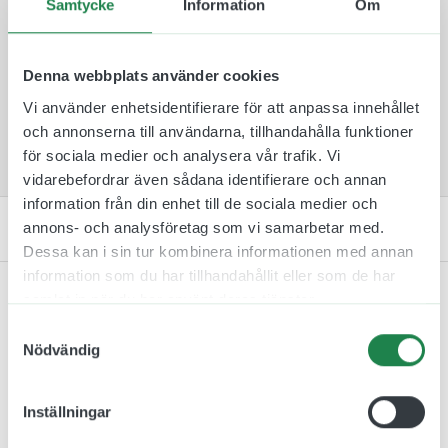
Samtycke
Information
Om
symboler.
Denna webbplats använder cookies
Vi använder enhetsidentifierare för att anpassa innehållet
och annonserna till användarna, tillhandahålla funktioner
för sociala medier och analysera vår trafik. Vi
vidarebefordrar även sådana identifierare och annan
information från din enhet till de sociala medier och
Kontakta oss
annons- och analysföretag som vi samarbetar med.
Dessa kan i sin tur kombinera informationen med annan
information som du har tillhandahållit eller som de har
samlat in när du har använt deras tjänster.
Samtyckesval
Nödvändig
Relaterade produkter
Inställningar