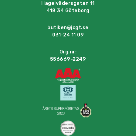
Hagelvädersgatan 11
418 34 Göteborg
butiken@jcgt.se
031-24 11 09
Org.nr:
556669-2249