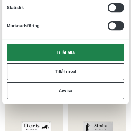
Statistik
Marknadsföring
Tillåt alla
Burskylt Vovve i Plast 80
Burskylt Hund i Plast
x 60 mm
100 x 60 mm
Tillåt urval
69.00 kr
81.00 kr
Inkl. moms
Inkl. moms
Designa skylt
Designa skylt
Avvisa