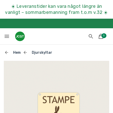
☀️
Leveranstider kan vara något längre än
vanligt – sommarbemanning fram t.o.m v.32
☀️
0
Hem
Djurskyltar
Lades till i varukorgen
Till kassan