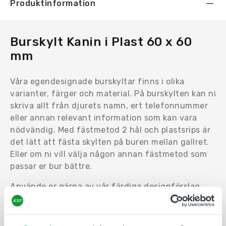
Produktinformation
Burskylt Kanin i Plast 60 x 60
mm
Våra egendesignade burskyltar finns i olika
varianter, färger och material. På burskylten kan ni
skriva allt från djurets namn, ert telefonnummer
eller annan relevant information som kan vara
nödvändig. Med fästmetod 2 hål och plastsrips är
det lätt att fästa skylten på buren mellan gallret.
Eller om ni vill välja någon annan fästmetod som
passar er bur bättre.
Använde er gärna av vår färdiga designförslag
eller skapa er helt egen burskylt och designa den
precis så ni vill ha den. Valmöjligheterna är många
när det kommer till storlekar, material och