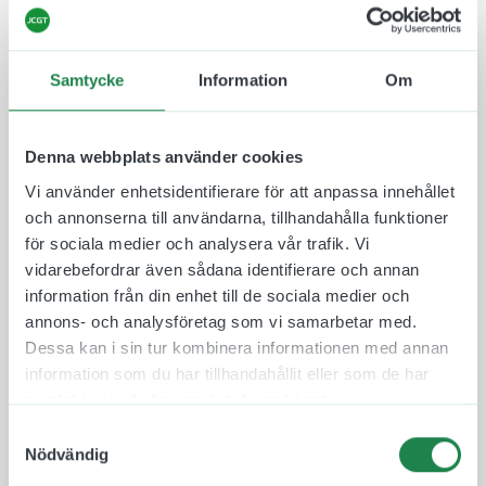
Våra återvinningsskyltar designas och tillverkas
hos oss i våra lokaler, vilket gör att vi kan lova hög
kvalitet och erbjuda korta leveranstider. Önskar ni
Samtycke
Information
Om
höra av er till oss med frågor eller liknande så är ni
välkomna till det. Önskar ni exempelvis byta språk
på skylten och göra den mer internationell så kan
Denna webbplats använder cookies
vi göra det.
Vi använder enhetsidentifierare för att anpassa innehållet
Några exempel på översättningar för
och annonserna till användarna, tillhandahålla funktioner
Återvinningsskylt Vattenbaserad färg:
för sociala medier och analysera vår trafik. Vi
Engelska:
Water-based paint
vidarebefordrar även sådana identifierare och annan
Tyska:
Farbe auf Wasserbasis
information från din enhet till de sociala medier och
annons- och analysföretag som vi samarbetar med.
Denna skylt kan användas på en
Dessa kan i sin tur kombinera informationen med annan
återvinningscentral.
information som du har tillhandahållit eller som de har
Storlekar:
samlat in när du har använt deras tjänster.
Samtyckesval
148 x 195 mm (Ca A5)
Nödvändig
210 x 276 mm (Ca A4)