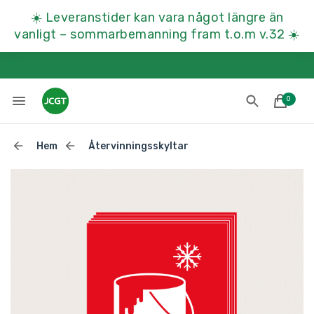
☀️
Leveranstider kan vara något längre än
vanligt – sommarbemanning fram t.o.m v.32
☀️
0
Hem
Återvinningsskyltar
Lades till i varukorgen
Till kassan