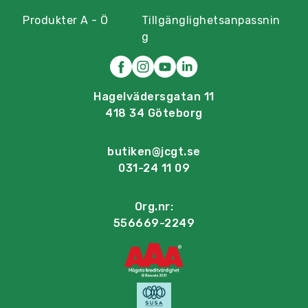
Produkter A - Ö
Tillgänglighetsanpassnin
g
Hagelvädersgatan 11
418 34 Göteborg
butiken@jcgt.se
031-24 11 09
Org.nr:
556669-2249