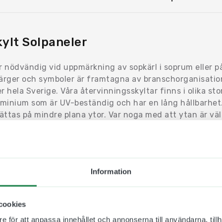
ylt Solpaneler
r nödvändig vid uppmärkning av sopkärl i soprum eller p
Färger och symboler är framtagna av branschorganisatio
 hela Sverige. Våra återvinningsskyltar finns i olika stor
luminium som är UV-beständig och har en lång hållbarhe
sättas på mindre plana ytor. Var noga med att ytan är vä
r designas och tillverkas hos oss i våra lokaler, vilket gö
rta leveranstider. Önskar ni höra av er till oss med frågor
kar ni exempelvis byta språk på skylten och göra den mer
Information
sättningar för Återvinningsskylt Solpaneler:
cookies
s
e för att anpassa innehållet och annonserna till användarna, tillh