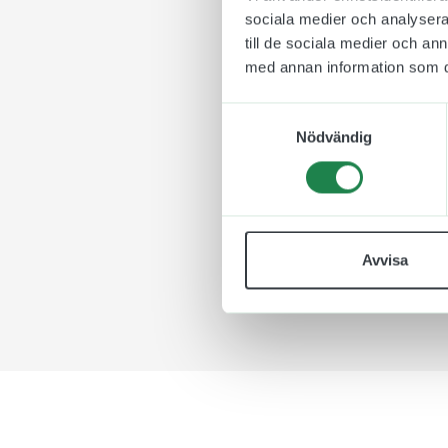
Tyska:
Solarmodule
sociala medier och analysera 
till de sociala medier och a
Denna skylt kan använ
med annan information som du 
Storlekar:
Samtyckesval
148 x 195 mm (Ca A5
Nödvändig
210 x 276 mm (Ca A
297 x 390 mm (Ca A
Notera att våra dekale
Avvisa