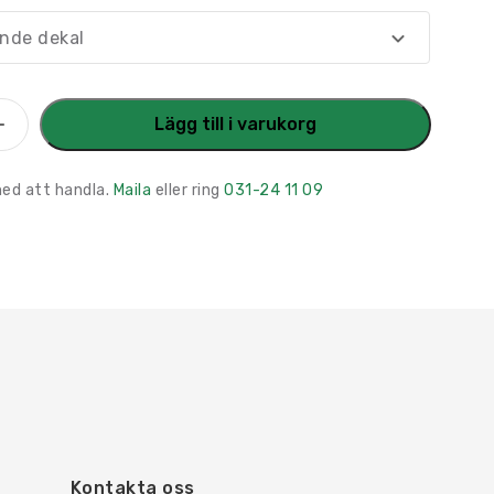
nde dekal
ningsskylt
Lägg till i varukorg
ler
med att handla.
Maila
eller ring
031-24 11 09
Kontakta oss