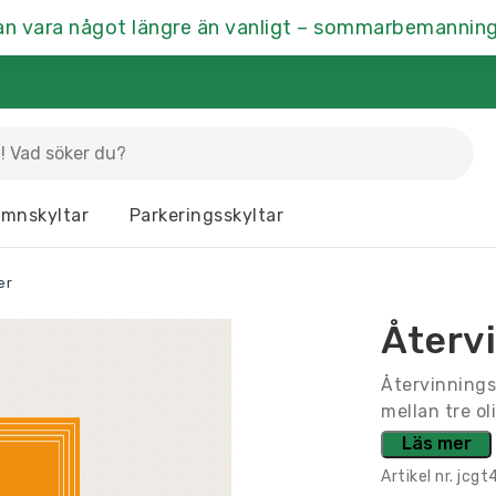
an vara något längre än vanligt – sommarbemanning
La
mnskyltar
Parkeringsskyltar
Dörrskyltar
Fasaddekor
Hu
er
Kontrastmarkering
Kontorsskyltar
Mä
Återv
Ramar & Skyltskåp
Rumsskyltar
Vä
Återvinningss
mellan tre oli
Läs mer
Artikel nr.
jcgt