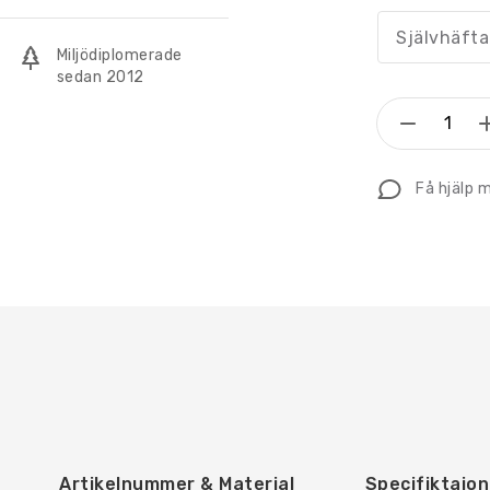
Självhäfta
Miljödiplomerade
sedan 2012
Återvin
Solpane
mängd
Få hjälp 
Artikelnummer & Material
Specifiktaion