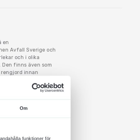
å en
nen Avfall Sverige och
lekar och i olika
t. Den finns även som
l rengjord innan
r att vi kan lova hög
 eller liknande så är ni
 internationell så kan
Om
andahålla funktioner för