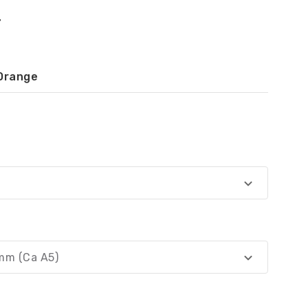
r
Orange
mm (Ca A5)