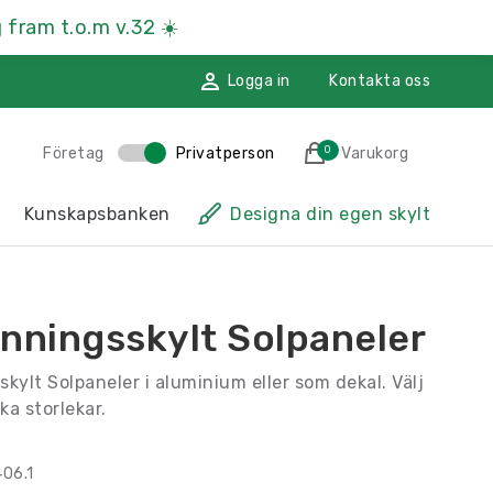
 fram t.o.m v.32
☀️
Logga in
Kontakta oss
0
Företag
Privatperson
Varukorg
des till i varukorgen
Kunskapsbanken
Designa din egen skylt
sskyltar
Hänvisningsskyltar
ssmaterial
Namnskyltar
inningsskylt Solpaneler
ggdekoration
Återvinningsskyltar
kylt Solpaneler i aluminium eller som dekal. Välj
Till kassan
ka storlekar.
406.1