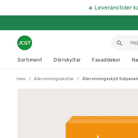
☀️
Leveranstider k
Sortiment
Dörrskyltar
Fasaddekor
Na
Arbetsmiljöskyltar
Djurskyltar
Hem
/
Återvinningsskyltar
/
Återvinningsskylt Solpanel
Informationstavlor
Kartor
Parkeringsskyltar
Presentartiklar
Produkter A – Ö >>