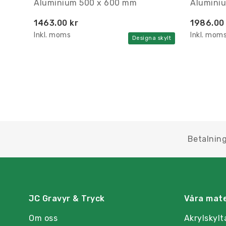
Aluminium 500 x 600 mm
Alumini
1463.00 kr
1986.00
Inkl. moms
Inkl. mom
Designa skylt
Betalning
JC Gravyr & Tryck
Våra mate
Om oss
Akrylskylt