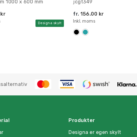
um 1000 x 600 mm
jcgt349
 kr
fr.
156.00 kr
s
Inkl. moms
Designa skylt
salternativ
rial
Produkter
ar
Designa er egen skylt