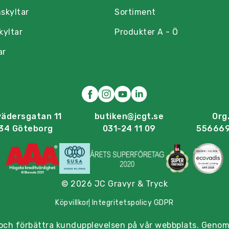
skyltar
Sortiment
kyltar
Produkter A - Ö
ar
vädersgatan 11
butiken@jcgt.se
Org.
34 Göteborg
031-24 11 09
55666
© 2026 JC Gravyr & Tryck
Köpvillkor
Integritetspolicy GDPR
 och förbättra kundupplevelsen på vår webbplats. Genom