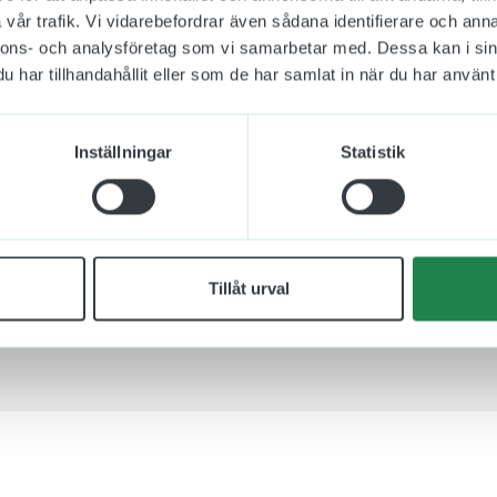
vår trafik. Vi vidarebefordrar även sådana identifierare och anna
nnons- och analysföretag som vi samarbetar med. Dessa kan i sin
das på en återvinningscentral.
har tillhandahållit eller som de har samlat in när du har använt 
)
Inställningar
Statistik
4)
3)
r säljs i olika stora paket, från 1 till 5 st beroende på
Tillåt urval