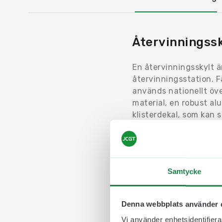
Återvinningssk
En återvinningsskylt ä
återvinningsstation. 
används nationellt över
material, en robust a
klisterdekal, som kan 
montering.
Våra återvinningsskylta
kvalitet och erbjuda ko
välkomna till det. Öns
Samtycke
vi göra det.
Några exempel på över
Denna webbplats använder 
Engelska:
Solar panel
Vi använder enhetsidentifierar