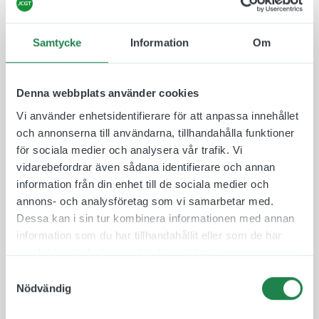
hos oss i våra lokaler, vilket gör att vi kan lova hög
kvalitet och erbjuda korta leveranstider. Önskar ni
höra av er till oss med frågor eller liknande så är ni
Samtycke
Information
Om
välkomna till det. Önskar ni exempelvis byta språk
på skylten och göra den mer internationell så kan
vi göra det.
Denna webbplats använder cookies
Några exempel på översättningar för
Vi använder enhetsidentifierare för att anpassa innehållet
Återvinningsskylt Fallfrukt:
och annonserna till användarna, tillhandahålla funktioner
Engelska:
Windfalls
för sociala medier och analysera vår trafik. Vi
Tyska:
Fallobst
vidarebefordrar även sådana identifierare och annan
information från din enhet till de sociala medier och
Denna skylt kan användas på en
annons- och analysföretag som vi samarbetar med.
återvinningscentral.
Dessa kan i sin tur kombinera informationen med annan
information som du har tillhandahållit eller som de har
Storlekar:
samlat in när du har använt deras tjänster.
148 x 195 mm (Ca A5)
Samtyckesval
Nödvändig
210 x 276 mm (Ca A4)