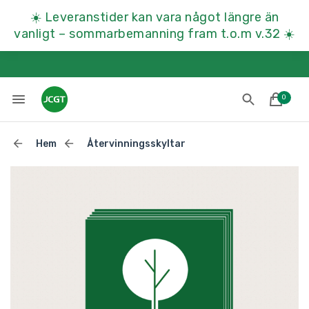
☀️
Leveranstider kan vara något längre än
vanligt – sommarbemanning fram t.o.m v.32
☀️
0
Hem
Återvinningsskyltar
Lades till i varukorgen
Till kassan