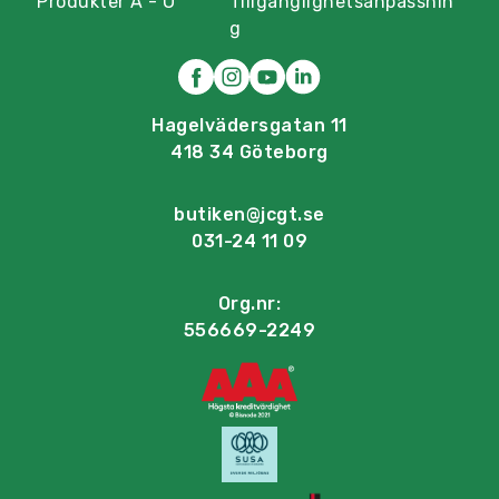
Produkter A - Ö
Tillgänglighetsanpassnin
g
Hagelvädersgatan 11
418 34 Göteborg
butiken@jcgt.se
031-24 11 09
Org.nr:
556669-2249