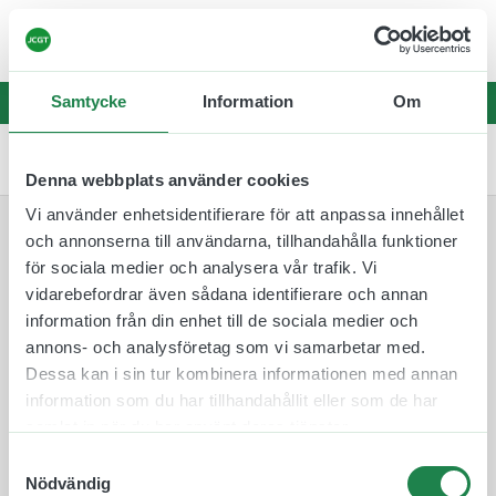
☀️
Leveranstider kan vara något längre än
vanligt – sommarbemanning fram t.o.m v.32
☀️
Samtycke
Information
Om
0
Denna webbplats använder cookies
Vi använder enhetsidentifierare för att anpassa innehållet
och annonserna till användarna, tillhandahålla funktioner
Lades till i varukorgen
för sociala medier och analysera vår trafik. Vi
vidarebefordrar även sådana identifierare och annan
information från din enhet till de sociala medier och
annons- och analysföretag som vi samarbetar med.
Dessa kan i sin tur kombinera informationen med annan
information som du har tillhandahållit eller som de har
samlat in när du har använt deras tjänster.
Till kassan
Samtyckesval
Nödvändig