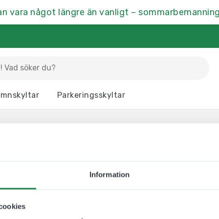
an vara något längre än vanligt – sommarbemanning
La
mnskyltar
Parkeringsskyltar
Dörrskyltar
Fasaddekor
Hu
Kontrastmarkering
Kontorsskyltar
Mä
Ramar & Skyltskåp
Rumsskyltar
Vä
Information
cookies