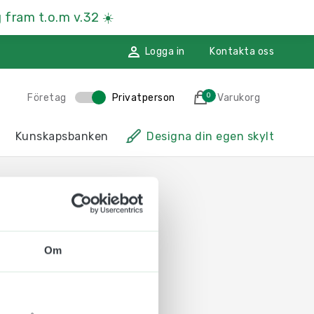
 fram t.o.m v.32
☀️
Logga in
Kontakta oss
0
Företag
Privatperson
Varukorg
des till i varukorgen
Kunskapsbanken
Designa din egen skylt
sskyltar
Hänvisningsskyltar
ssmaterial
Namnskyltar
ggdekoration
Återvinningsskyltar
Om
Till kassan