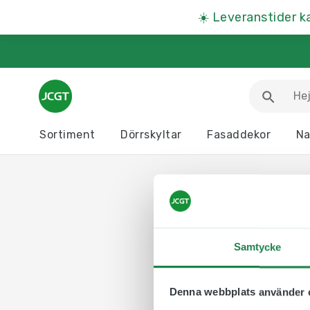
☀️
Leveranstider k
Sortiment
Dörrskyltar
Fasaddekor
Na
Arbetsmiljöskyltar
Djurskyltar
Informationstavlor
Kartor
Parkeringsskyltar
Presentartiklar
Produkter A – Ö >>
Samtycke
Denna webbplats använder 