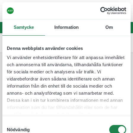
☀️
Leveranstider kan vara något längre än
vanligt – sommarbemanning fram t.o.m v.32
☀️
Samtycke
Information
Om
0
Denna webbplats använder cookies
Vi använder enhetsidentifierare för att anpassa innehållet
och annonserna till användarna, tillhandahålla funktioner
Lades till i varukorgen
för sociala medier och analysera vår trafik. Vi
vidarebefordrar även sådana identifierare och annan
information från din enhet till de sociala medier och
annons- och analysföretag som vi samarbetar med.
Dessa kan i sin tur kombinera informationen med annan
information som du har tillhandahållit eller som de har
samlat in när du har använt deras tjänster.
Till kassan
Samtyckesval
Nödvändig