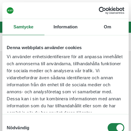
☀️
Leveranstider kan vara något längre än
vanligt – sommarbemanning fram t.o.m v.32
☀️
Samtycke
Information
Om
0
Denna webbplats använder cookies
Vi använder enhetsidentifierare för att anpassa innehållet
och annonserna till användarna, tillhandahålla funktioner
Lades till i varukorgen
för sociala medier och analysera vår trafik. Vi
vidarebefordrar även sådana identifierare och annan
information från din enhet till de sociala medier och
annons- och analysföretag som vi samarbetar med.
Dessa kan i sin tur kombinera informationen med annan
information som du har tillhandahållit eller som de har
samlat in när du har använt deras tjänster.
Till kassan
Samtyckesval
Nödvändig