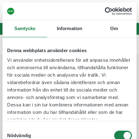
☀️
Leveranstider kan vara något längre än
vanligt – sommarbemanning fram t.o.m v.32
☀️
Samtycke
Information
Om
0
Denna webbplats använder cookies
Vi använder enhetsidentifierare för att anpassa innehållet
och annonserna till användarna, tillhandahålla funktioner
Lades till i varukorgen
för sociala medier och analysera vår trafik. Vi
vidarebefordrar även sådana identifierare och annan
information från din enhet till de sociala medier och
annons- och analysföretag som vi samarbetar med.
Dessa kan i sin tur kombinera informationen med annan
information som du har tillhandahållit eller som de har
samlat in när du har använt deras tjänster.
Till kassan
Samtyckesval
Nödvändig